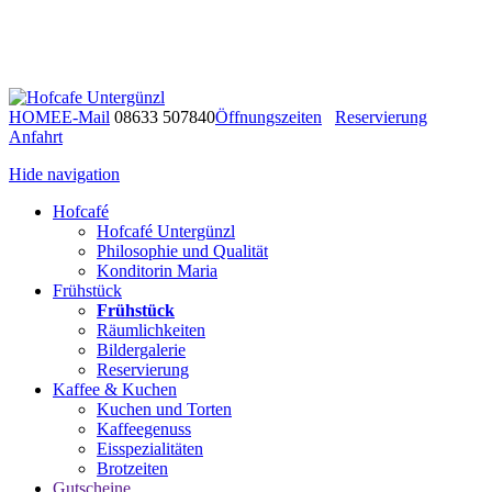
HOME
E-Mail
08633 507840
Öffnungszeiten
Reservierung
Anfahrt
Hide navigation
Hofcafé
Hofcafé Untergünzl
Philosophie und Qualität
Konditorin Maria
Frühstück
Frühstück
Räumlichkeiten
Bildergalerie
Reservierung
Kaffee & Kuchen
Kuchen und Torten
Kaffeegenuss
Eisspezialitäten
Brotzeiten
Gutscheine